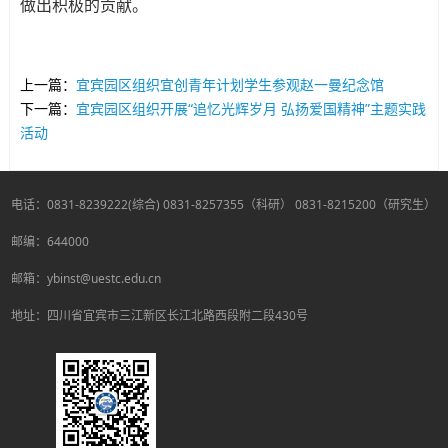
做出积极的贡献。
上一篇：
宜宾园区组织宜创青年计划学生参观赵一曼纪念馆
下一篇：
宜宾园区组织开展“追忆光辉岁月 弘扬爱国精神”主题实践
活动
电话：0831-8239222(综合) 0831-8257355（科研） 0831-8215200（研究生）
邮编：644000
邮箱：ybinst@uestc.edu.cn
地址：四川省宜宾市三江新区长江北路西段附二段430号